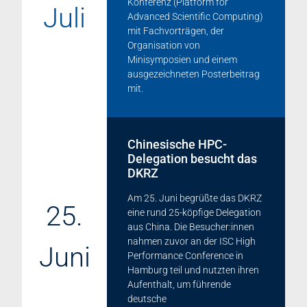
Konferenz (Platform for
Juli
Advanced Scientific Computing)
mit Fachvorträgen, der
Organisation von
Minisymposien und einem
ausgezeichneten Posterbeitrag
mit.
Chinesische HPC-
Delegation besucht das
DKRZ
Am 25. Juni begrüßte das DKRZ
25.
eine rund 25-köpfige Delegation
aus China. Die Besucher:innen
nahmen zuvor an der ISC High
Juni
Performance Conference in
Hamburg teil und nutzten ihren
Aufenthalt, um führende
deutsche