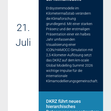
Erdsystemmodelle im
Kilometermaßstab verändern
die Klimaforschung
21.
grundlegend. Mit einer starken
Präsenz und der erstmaligen
Präsentation einer ein halbes
Juli
Jahr umfassenden
Visualisierung einer
ICON/HAMOCC-Simulation mit
2,5-Kilometer-Auflösung setzt
das DKRZ auf dem km-scale
Global Modelling Summit 2026
wichtige Impulse für die
internationale
Klimamodellierungsgemeinschaft.
DKRZ führt neues
hierarchisches